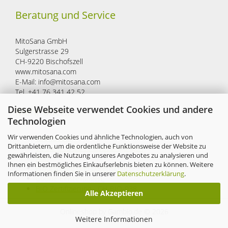
Beratung und Service
MitoSana GmbH
Sulgerstrasse 29
CH-9220 Bischofszell
www.mitosana.com
E-Mail: info@mitosana.com
Tel. +41 76 341 42 52
Diese Webseite verwendet Cookies und andere
Mehr über...
Technologien
Wir verwenden Cookies und ähnliche Technologien, auch von
Impressum
Drittanbietern, um die ordentliche Funktionsweise der Website zu
Versand- & Zahlungsbedingungen
gewährleisten, die Nutzung unseres Angebotes zu analysieren und
AGB
Ihnen ein bestmögliches Einkaufserlebnis bieten zu können. Weitere
Privatsphäre und Datenschutz
Informationen finden Sie in unserer
Datenschutzerklärung
.
Cookie Einstellungen
BIO Zertifizierung - CH-BIO-038
Alle Akzeptieren
Onlineshop
by Gambio.de © 2026
Weitere Informationen