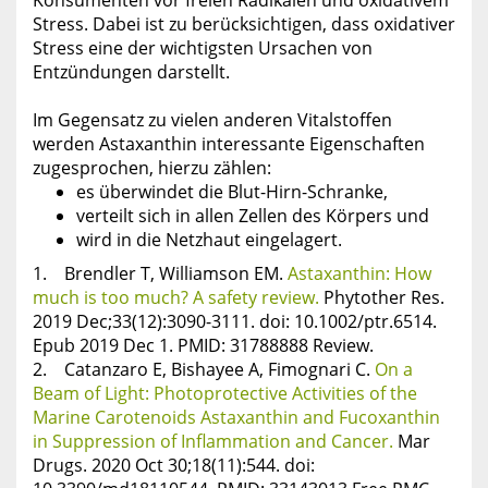
Konsumenten vor freien Radikalen und oxidativem
Stress. Dabei ist zu berücksichtigen, dass oxidativer
Stress eine der wichtigsten Ursachen von
Entzündungen darstellt.
Im Gegensatz zu vielen anderen Vitalstoffen
werden Astaxanthin interessante Eigenschaften
zugesprochen, hierzu zählen:
es überwindet die Blut-Hirn-Schranke,
verteilt sich in allen Zellen des Körpers und
wird in die Netzhaut eingelagert.
1. Brendler T, Williamson EM.
Astaxanthin: How
much is too much? A safety review.
Phytother Res.
2019 Dec;33(12):3090-3111. doi: 10.1002/ptr.6514.
Epub 2019 Dec 1. PMID: 31788888 Review.
2. Catanzaro E, Bishayee A, Fimognari C.
On a
Beam of Light: Photoprotective Activities of the
Marine Carotenoids Astaxanthin and Fucoxanthin
in Suppression of Inflammation and Cancer.
Mar
Drugs. 2020 Oct 30;18(11):544. doi: