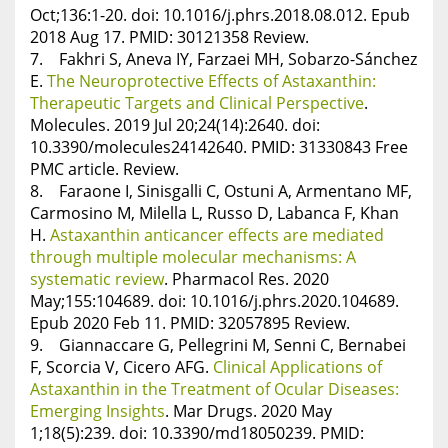
Oct;136:1-20. doi: 10.1016/j.phrs.2018.08.012. Epub
2018 Aug 17. PMID: 30121358 Review.
7. Fakhri S, Aneva IY, Farzaei MH, Sobarzo-Sánchez
E.
The Neuroprotective Effects of Astaxanthin:
Therapeutic Targets and Clinical Perspective
.
Molecules. 2019 Jul 20;24(14):2640. doi:
10.3390/molecules24142640. PMID: 31330843 Free
PMC article. Review.
8. Faraone I, Sinisgalli C, Ostuni A, Armentano MF,
Carmosino M, Milella L, Russo D, Labanca F, Khan
H.
Astaxanthin anticancer effects are mediated
through multiple molecular mechanisms: A
systematic review
. Pharmacol Res. 2020
May;155:104689. doi: 10.1016/j.phrs.2020.104689.
Epub 2020 Feb 11. PMID: 32057895 Review.
9. Giannaccare G, Pellegrini M, Senni C, Bernabei
F, Scorcia V, Cicero AFG.
Clinical Applications of
Astaxanthin in the Treatment of Ocular Diseases:
Emerging Insights
. Mar Drugs. 2020 May
1;18(5):239. doi: 10.3390/md18050239. PMID: