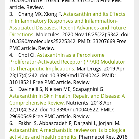
10.3390/md18110544. PMID: 33143013 Free PMC
article. Review.
3. Chang MX, Xiong F.
Astaxanthin and its Effects
in Inflammatory Responses and Inflammation-
Associated Diseases: Recent Advances and Future
Directions.
Molecules. 2020 Nov 16;25(22):5342. doi:
10.3390/molecules25225342. PMID: 33207669 Free
PMC article. Review.
4. Choi CI.
Astaxanthin as a Peroxisome
Proliferator-Activated Receptor (PPAR) Modulator:
Its Therapeutic Implications
. Mar Drugs. 2019 Apr
23;17(4):242. doi: 10.3390/md17040242. PMID:
31018521 Free PMC article. Review.
5. Davinelli S, Nielsen ME, Scapagnini G.
Astaxanthin in Skin Health, Repair, and Disease: A
Comprehensive Review.
Nutrients. 2018 Apr
22;10(4):522. doi: 10.3390/nu10040522. PMID:
29690549 Free PMC article. Review.
6. Fakhri S, Abbaszadeh F, Dargahi L, Jorjani M.
Astaxanthin: A mechanistic review on its biological
activities and health benefits
. Pharmacol Res. 2018