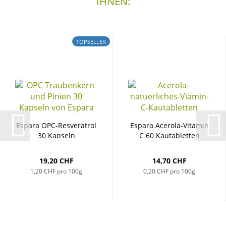
IHNEN:
TOPSELLER
Es­pa­ra OPC-​Res­ver­a­trol
Es­pa­ra Acerola-​​Vit­amin
30 Kap­seln
C 60 Kau­ta­blet­ten
19,20 CHF
14,70 CHF
1,20 CHF pro 100g
0,20 CHF pro 100g