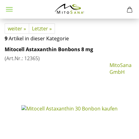
weiter »
Letzter »
9
Artikel in dieser Kategorie
Mi­to­cell Asta­xan­thin Bon­bons 8 mg
(Art.Nr.:
12365
)
MitoSana
GmbH