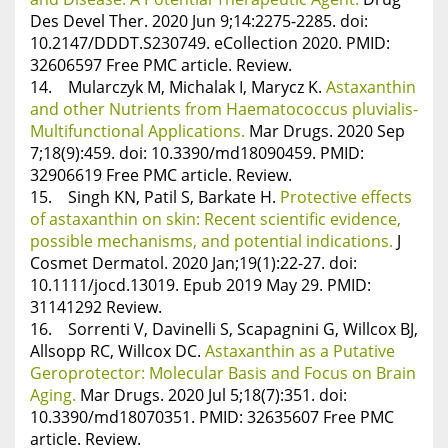
Des Devel Ther. 2020 Jun 9;14:2275-2285. doi:
10.2147/DDDT.S230749. eCollection 2020. PMID:
32606597 Free PMC article. Review.
14. Mularczyk M, Michalak I, Marycz K.
Astaxanthin
and other Nutrients from Haematococcus pluvialis-
Multifunctional Applications.
Mar Drugs. 2020 Sep
7;18(9):459. doi: 10.3390/md18090459. PMID:
32906619 Free PMC article. Review.
15. Singh KN, Patil S, Barkate H.
Protective effects
of astaxanthin on skin: Recent scientific evidence,
possible mechanisms, and potential indications.
J
Cosmet Dermatol. 2020 Jan;19(1):22-27. doi:
10.1111/jocd.13019. Epub 2019 May 29. PMID:
31141292 Review.
16. Sorrenti V, Davinelli S, Scapagnini G, Willcox BJ,
Allsopp RC, Willcox DC.
Astaxanthin as a Putative
Geroprotector: Molecular Basis and Focus on Brain
Aging.
Mar Drugs. 2020 Jul 5;18(7):351. doi:
10.3390/md18070351. PMID: 32635607 Free PMC
article. Review.