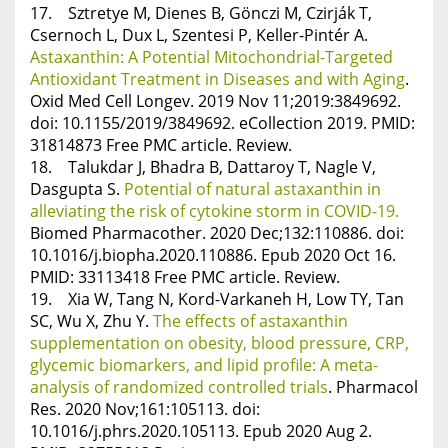
17. Sztretye M, Dienes B, Gönczi M, Czirják T,
Csernoch L, Dux L, Szentesi P, Keller-Pintér A.
Astaxanthin: A Potential Mitochondrial-Targeted
Antioxidant Treatment in Diseases and with Aging
.
Oxid Med Cell Longev. 2019 Nov 11;2019:3849692.
doi: 10.1155/2019/3849692. eCollection 2019. PMID:
31814873 Free PMC article. Review.
18. Talukdar J, Bhadra B, Dattaroy T, Nagle V,
Dasgupta S.
Potential of natural astaxanthin in
alleviating the risk of cytokine storm in COVID-19.
Biomed Pharmacother. 2020 Dec;132:110886. doi:
10.1016/j.biopha.2020.110886. Epub 2020 Oct 16.
PMID: 33113418 Free PMC article. Review.
19. Xia W, Tang N, Kord-Varkaneh H, Low TY, Tan
SC, Wu X, Zhu Y.
The effects of astaxanthin
supplementation on obesity, blood pressure, CRP,
glycemic biomarkers, and lipid profile: A meta-
analysis of randomized controlled trials
. Pharmacol
Res. 2020 Nov;161:105113. doi:
10.1016/j.phrs.2020.105113. Epub 2020 Aug 2.