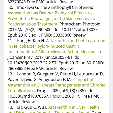
32370045 Free PMC article. Review.
10. Imokawa G. The Xanthophyll Carotenoid
Astaxanthin has Distinct Biological Effects to
Prevent the Photoaging of the Skin Even by its
Postirradiation Treatment
. Photochem Photobiol.
2019 Mar;95(2):490-500. doi: 10.1111/php.13039.
Epub 2018 Dec 1. PMID: 30338860 Review.
11. Kang H, Kim H.
Astaxanthin and beta-carotene
in Helicobacter pylori-induced Gastric
Inflammation: A Mini-review on Action Mechanisms
.
J Cancer Prev. 2017 Jun;22(2):57-61. doi:
10.15430/JCP.2017.22.2.57. Epub 2017 Jun 30. PMID:
28698858 Free PMC article. Review.
12. Landon R, Gueguen V, Petite H, Letourneur D,
Pavon-Djavid G, Anagnostou F. Mar
Impact of
Astaxanthin on Diabetes Pathogenesis and Chronic
Complications
. Drugs. 2020 Jul 9;18(7):357. doi:
10.3390/md18070357. PMID: 32660119 Free PMC
article. Review.
13. Li J, Guo C, Wu J.
Astaxanthin in Liver Health
and Disease: A Potential Therapeutic Agent.
Drug