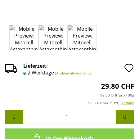
A
Lieferzeit:
2 Werktage
(Ausland abweichend)
d
29,80 CHF
M
99,33 CHF pro 100g
inkl. 2.6% MwSt. zzgl.
Versand
In den Warenkorb