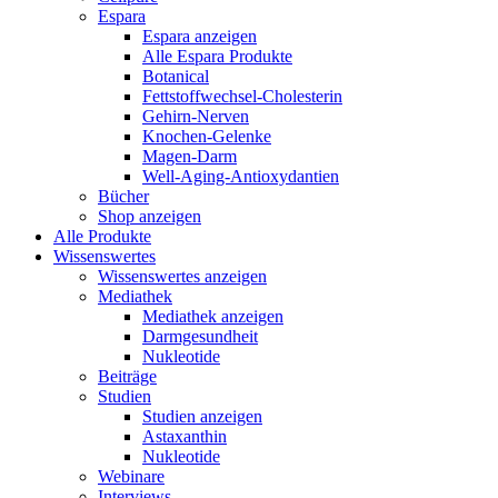
Espara
Espara anzeigen
Alle Espara Produkte
Botanical
Fettstoffwechsel-Cholesterin
Gehirn-Nerven
Knochen-Gelenke
Magen-Darm
Well-Aging-Antioxydantien
Bücher
Shop anzeigen
Alle Produkte
Wissenswertes
Wissenswertes anzeigen
Mediathek
Mediathek anzeigen
Darmgesundheit
Nukleotide
Beiträge
Studien
Studien anzeigen
Astaxanthin
Nukleotide
Webinare
Interviews