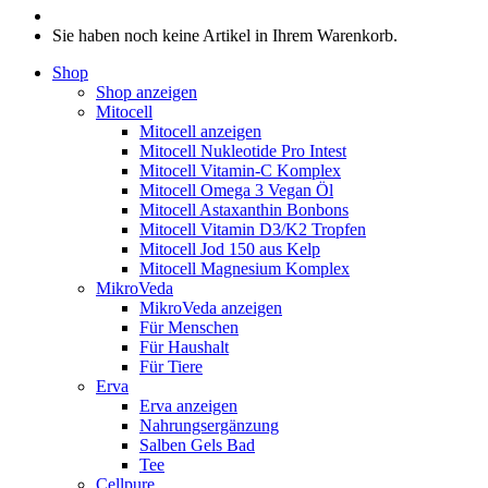
Sie haben noch keine Artikel in Ihrem Warenkorb.
Shop
Shop anzeigen
Mitocell
Mitocell anzeigen
Mitocell Nukleotide Pro Intest
Mitocell Vitamin-​​C Komplex
Mitocell Omega 3 Vegan Öl
Mitocell Astaxanthin Bonbons
Mitocell Vitamin D3/K2 Tropfen
Mitocell Jod 150 aus Kelp
Mitocell Magnesium Komplex
MikroVeda
MikroVeda anzeigen
Für Menschen
Für Haushalt
Für Tiere
Erva
Erva anzeigen
Nahrungsergänzung
Salben Gels Bad
Tee
Cellpure