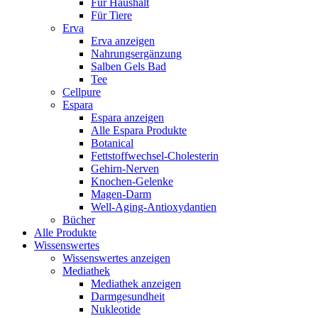
Für Haushalt
Für Tiere
Erva
Erva anzeigen
Nahrungsergänzung
Salben Gels Bad
Tee
Cellpure
Espara
Espara anzeigen
Alle Espara Produkte
Botanical
Fettstoffwechsel-Cholesterin
Gehirn-Nerven
Knochen-Gelenke
Magen-Darm
Well-Aging-Antioxydantien
Bücher
Alle Produkte
Wissenswertes
Wissenswertes anzeigen
Mediathek
Mediathek anzeigen
Darmgesundheit
Nukleotide