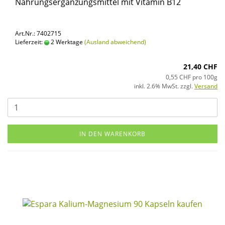
Nah­rungs­er­gän­zungs­mit­tel mit Vit­amin B12
Art.Nr.: 7402715
Lieferzeit:
2 Werktage
(Ausland abweichend)
21,40 CHF
0,55 CHF pro 100g
inkl. 2.6% MwSt. zzgl.
Versand
IN DEN WARENKORB