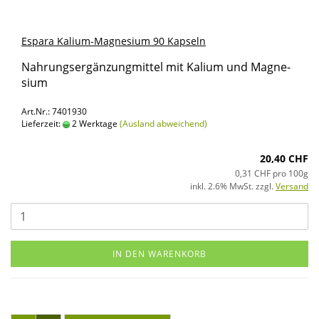
Es­pa­ra Kalium-​​Ma­gne­si­um 90 Kap­seln
Nah­rungs­er­gän­zung­mit­tel mit Ka­li­um und Ma­gne­
si­um
Art.Nr.: 7401930
Lieferzeit:
2 Werktage
(Ausland abweichend)
20,40 CHF
0,31 CHF pro 100g
inkl. 2.6% MwSt. zzgl.
Versand
IN DEN WARENKORB