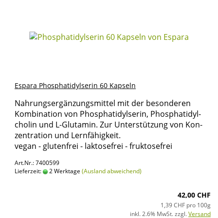
Es­pa­ra Phos­pha­ti­dyl­se­rin 60 Kap­seln
Nah­rungs­er­gän­zungs­mit­tel mit der be­son­de­ren
Kom­bi­na­ti­on von Phos­pha­ti­dyl­se­rin, Phos­pha­ti­dyl­
cho­lin und L-​Glutamin. Zur Un­ter­stüt­zung von Kon­
zen­tra­ti­on und Lern­fä­hig­keit.
vegan - glu­ten­frei - lak­to­se­frei - fruk­to­se­frei
Art.Nr.: 7400599
Lieferzeit:
2 Werktage
(Ausland abweichend)
42,00 CHF
1,39 CHF pro 100g
inkl. 2.6% MwSt. zzgl.
Versand