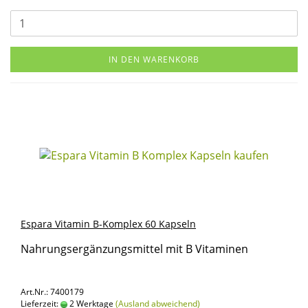
IN DEN WARENKORB
Es­pa­ra Vit­amin B-​Kom­plex 60 Kap­seln
Nah­rungs­er­gän­zungs­mit­tel mit B Vit­ami­nen
Art.Nr.: 7400179
Lieferzeit:
2 Werktage
(Ausland abweichend)