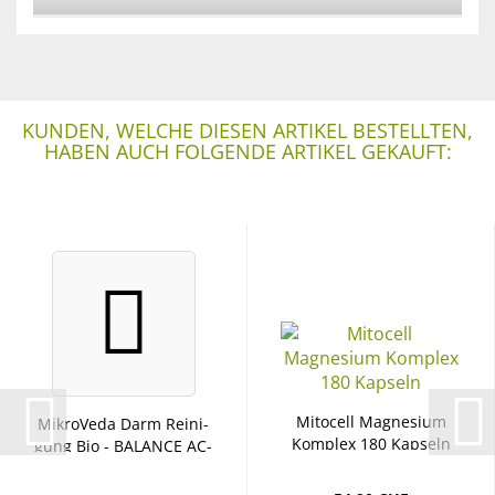
KUNDEN, WELCHE DIESEN ARTIKEL BESTELLTEN,
HABEN AUCH FOLGENDE ARTIKEL GEKAUFT:
Mi­to­cell Ma­gne­si­um
Mi­kro­Ve­da Darm Rei­ni­
Kom­plex 180 Kap­seln
gung Bio - BA­LAN­CE AC­
TI­VA­TE...