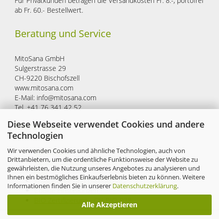
Für Privatkunden betragen die Versandkosten Fr. 8.-, portofrei
ab Fr. 60.- Bestellwert.
Beratung und Service
MitoSana GmbH
Sulgerstrasse 29
CH-9220 Bischofszell
www.mitosana.com
E-Mail: info@mitosana.com
Tel. +41 76 341 42 52
Diese Webseite verwendet Cookies und andere
Mehr über...
Technologien
Wir verwenden Cookies und ähnliche Technologien, auch von
Impressum
Drittanbietern, um die ordentliche Funktionsweise der Website zu
Versand- & Zahlungsbedingungen
gewährleisten, die Nutzung unseres Angebotes zu analysieren und
AGB
Ihnen ein bestmögliches Einkaufserlebnis bieten zu können. Weitere
Privatsphäre und Datenschutz
Informationen finden Sie in unserer
Datenschutzerklärung
.
Cookie Einstellungen
BIO Zertifizierung - CH-BIO-038
Alle Akzeptieren