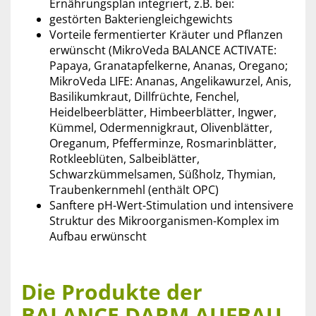
Ernährungsplan integriert, z.B. bei:
gestörten Bakteriengleichgewichts
Vorteile fermentierter Kräuter und Pflanzen
erwünscht (MikroVeda BALANCE ACTIVATE:
Papaya, Granatapfelkerne, Ananas, Oregano;
MikroVeda LIFE: Ananas, Angelikawurzel, Anis,
Basilikumkraut, Dillfrüchte, Fenchel,
Heidelbeerblätter, Himbeerblätter, Ingwer,
Kümmel, Odermennigkraut, Olivenblätter,
Oreganum, Pfefferminze, Rosmarinblätter,
Rotkleeblüten, Salbeiblätter,
Schwarzkümmelsamen, Süßholz, Thymian,
Traubenkernmehl (enthält OPC)
Sanftere pH-Wert-Stimulation und intensivere
Struktur des Mikroorganismen-Komplex im
Aufbau erwünscht
Die Produkte der
BALANCE DARM AUFBAU