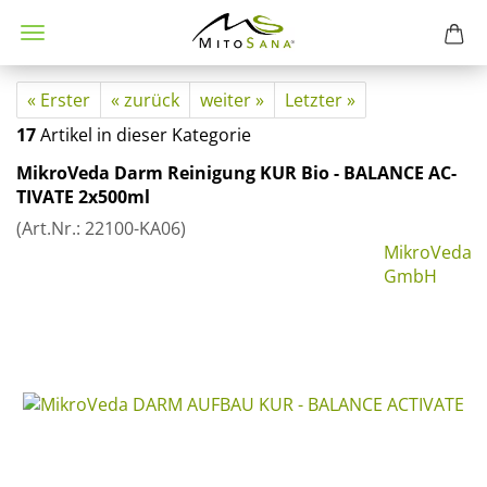
« Erster
« zurück
weiter »
Letzter »
17
Artikel in dieser Kategorie
Mi­kro­Ve­da Darm Rei­ni­gung KUR Bio - BA­LAN­CE AC­
TI­VA­TE 2x500ml
(Art.Nr.:
22100-​KA06
)
MikroVeda
GmbH