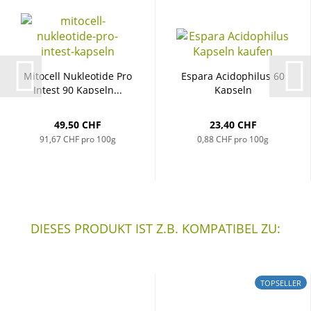
Mi­to­cell Nu­kleo­ti­de Pro
Es­pa­ra Aci­do­phi­lus 60
In­test 90 Kap­seln...
Kap­seln
49,50 CHF
23,40 CHF
91,67 CHF pro 100g
0,88 CHF pro 100g
DIESES PRODUKT IST Z.B. KOMPATIBEL ZU:
TOPSELLER