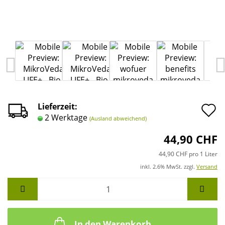
A
Lieferzeit:
2 Werktage
(Ausland abweichend)
d
44,90 CHF
M
44,90 CHF pro 1 Liter
inkl. 2.6% MwSt. zzgl.
Versand
In den Warenkorb