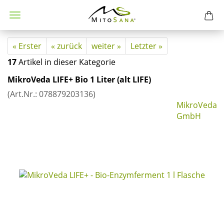
« Erster
« zurück
weiter »
Letzter »
17
Artikel in dieser Kategorie
Mi­kro­Ve­da LIFE+ Bio 1 Liter (alt LIFE)
(Art.Nr.:
078879203136
)
MikroVeda
GmbH