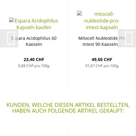
Es­pa­ra Aci­do­phi­lus 60
Mi­to­cell Nu­kleo­ti­de Pro
Kap­seln
In­test 90 Kap­seln...
23,40 CHF
49,50 CHF
0,88 CHF pro 100g
91,67 CHF pro 100g
KUNDEN, WELCHE DIESEN ARTIKEL BESTELLTEN,
HABEN AUCH FOLGENDE ARTIKEL GEKAUFT: