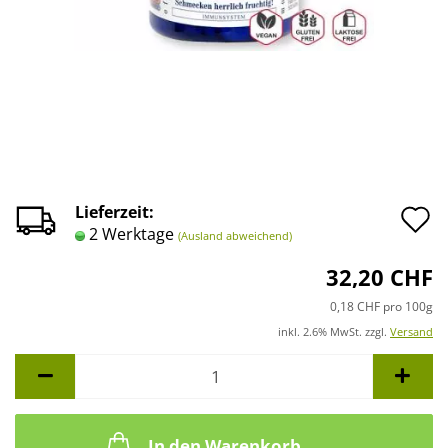
A
Lieferzeit:
2 Werktage
(Ausland abweichend)
d
32,20 CHF
M
0,18 CHF pro 100g
inkl. 2.6% MwSt. zzgl.
Versand
In den Warenkorb