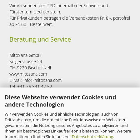
Wir versenden per DPD innerhalb der Schweiz und
Fürstentum Liechtenstein.
Für Privatkunden betragen die Versandkosten Fr. 8.-, portofrei
ab Fr. 60.- Bestellwert.
Beratung und Service
MitoSana GmbH
Sulgerstrasse 29
CH-9220 Bischofszell
www.mitosana.com
E-Mail: info@mitosana.com
Tel. +41 76 341 42 52
Diese Webseite verwendet Cookies und
Mehr über...
andere Technologien
Wir verwenden Cookies und ähnliche Technologien, auch von
Impressum
Drittanbietern, um die ordentliche Funktionsweise der Website zu
Versand- & Zahlungsbedingungen
gewährleisten, die Nutzung unseres Angebotes zu analysieren und
AGB
Ihnen ein bestmögliches Einkaufserlebnis bieten zu können. Weitere
Privatsphäre und Datenschutz
Informationen finden Sie in unserer
Datenschutzerklärung
.
Cookie Einstellungen