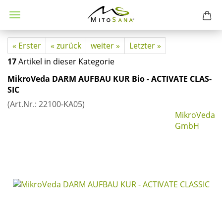
« Erster
« zurück
weiter »
Letzter »
17
Artikel in dieser Kategorie
Mi­kro­Ve­da DARM AUF­BAU KUR Bio - AC­TI­VA­TE CLAS­
SIC
(Art.Nr.:
22100-​KA05
)
MikroVeda
GmbH